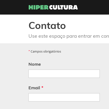
Contato
Use este espaço para entrar em con
*
Campos obrigatórios
Nome
Email
*