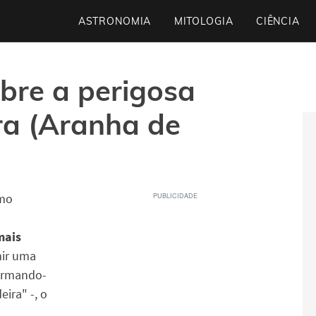
ASTRONOMIA
MITOLOGIA
CIÊNCIA
obre a perigosa
a (Aranha de
omo
mais
ir uma
 armando-
ira" -, o