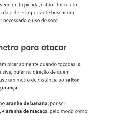
 veneno da picada, estão: dor muito
ão da pele. É importante buscar um
r necessário o uso de soro
 metro para atacar
mam picar somente quando tocadas, a
usive, pular na direção de quem
uase um metro de distância ao
saltar
gurança
.
omo
aranha de banana
, por ser
, e
aranha de macaco
, pelo modo como