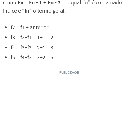
como
Fn = Fn - 1 + Fn - 2
, no qual "n" é o chamado
índice e "fn" o termo geral:
f2 = f1 + anterior = 1
f3 = f2+f1 = 1+1 = 2
f4 = f3+f2 = 2+1 = 3
f5 = f4+f3 = 3+2 = 5