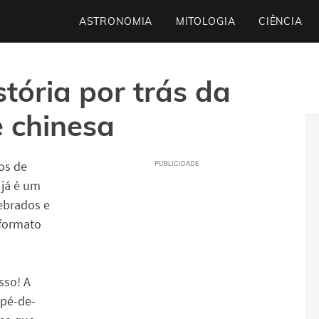
ASTRONOMIA
MITOLOGIA
CIÊNCIA
stória por trás da
e chinesa
os de
já é um
uebrados e
formato
sso! A
 pé-de-