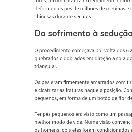
lótus, foi uma prática extremamente dolor
deformou os pés de milhões de meninas e 
chinesas durante séculos.
Do sofrimento à seduçã
O procedimento começava por volta dos 6 
quebrados e dobrados em direção a sola d
triangular.
Os pés eram firmemente amarrados com tira
e cicatrizar as fraturas naquela posição. C
pequenos, em forma de um botão de flor de
Ter pés pequenos era visto como um pass
melhor modo de vida. Numa visão convencion
os homens, pois eles foram condicionados 