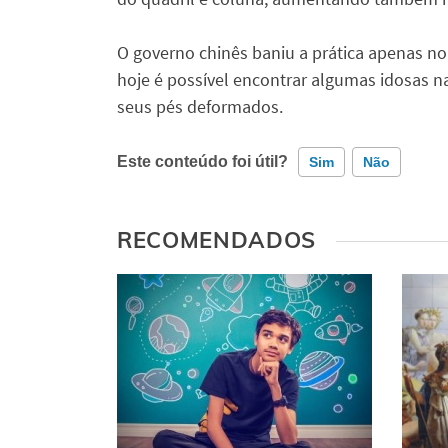
O governo chinês baniu a prática apenas no
hoje é possível encontrar algumas idosas n
seus pés deformados.
Este conteúdo foi útil?
Sim
Não
Este conteúdo contém informação incorreta
RECOMENDADOS
Este conteúdo não tem a informação que procu
Outro