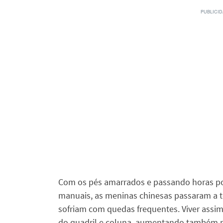
Com os pés amarrados e passando horas po
manuais, as meninas chinesas passaram a t
sofriam com quedas frequentes. Viver assim
do quadril e coluna, aumentando também ri