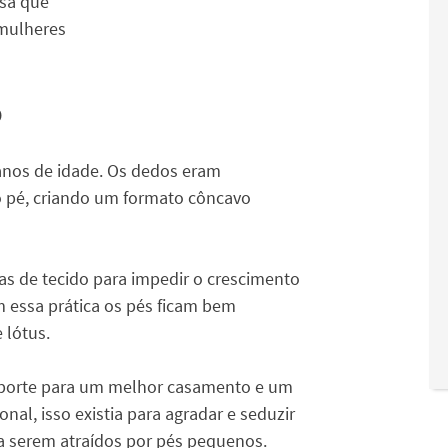
osa que
mulheres
o
anos de idade. Os dedos eram
o pé, criando um formato côncavo
s de tecido para impedir o crescimento
om essa prática os pés ficam bem
 lótus.
aporte para um melhor casamento e um
al, isso existia para agradar e seduzir
a serem atraídos por pés pequenos.