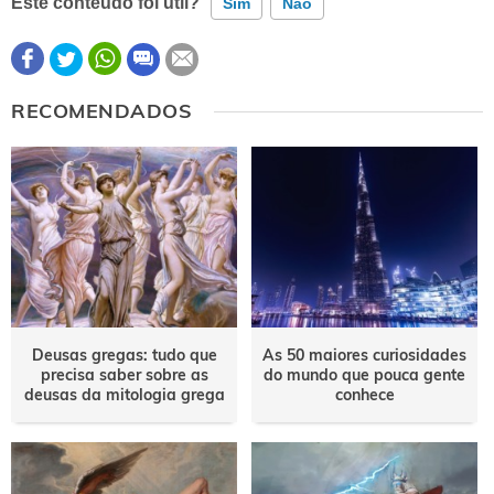
Este conteúdo foi útil?
Sim
Não
Este conteúdo contém informação incorreta
RECOMENDADOS
Este conteúdo não tem a informação que procuro
Outro
Deusas gregas: tudo que
As 50 maiores curiosidades
precisa saber sobre as
do mundo que pouca gente
deusas da mitologia grega
conhece