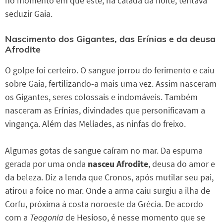
no momento em que este, na calada da noite, tentava
seduzir Gaia.
Nascimento dos Gigantes, das Erínias e da deusa
Afrodite
O golpe foi certeiro. O sangue jorrou do ferimento e caiu
sobre Gaia, fertilizando-a mais uma vez. Assim nasceram
os Gigantes, seres colossais e indomáveis. Também
nasceram as Erínias, divindades que personificavam a
vingança. Além das Melíades, as ninfas do freixo.
Algumas gotas de sangue caíram no mar. Da espuma
gerada por uma onda
nasceu Afrodite
, deusa do amor e
da beleza. Diz a lenda que Cronos, após mutilar seu pai,
atirou a foice no mar. Onde a arma caiu surgiu a ilha de
Corfu, próxima à costa noroeste da Grécia. De acordo
com a
Teogonia
de Hesíoso, é nesse momento que se